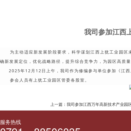
我司参加江西
为主动适应新发展阶段要求，科学谋划江西上犹工业园区
确新发展定位，优化战略路径，提升综合竞争力，为园区高质量
2025年12月12日上午，我司作为修编参与单位参加《江
参会人员有上犹工业园区管委各股室。
上一篇：我司参加江西万年高新技术产业园
服务热线